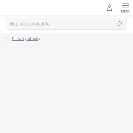
Přejít
na
obsah
Hledat
Píšťalky, stopky