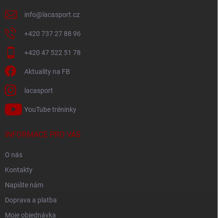
info
@
lacasport.cz
+420 737 27 88 96
+420 47 522 51 78
Aktuality na FB
lacasport
YouTube tréninky
INFORMACE PRO VÁS
O nás
Kontakty
Napište nám
Doprava a platba
Moje objednávka