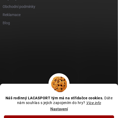
Obchodní podmínky
Reklamace
Blog
GDPR
Heureka recenze
Zboží recenze
Naše recenze
Náš rodinný LACASPORT tým má na střídačce cookies.
Dáte
Kamenná prodejna - MAPA
nám souhlas s jejich zapojením do hry?
Více info
Nastavení