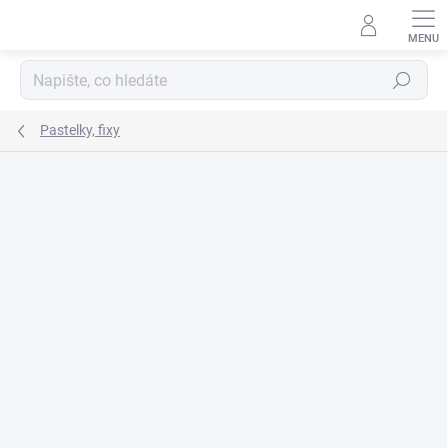
Přejít
na
obsah
Hledat
Pastelky, fixy