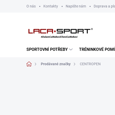
Přejít
O nás
Kontakty
Napište nám
Doprava a pl
na
obsah
SPORTOVNÍ POTŘEBY
TRÉNINKOVÉ POM
Domů
Prodávané značky
CENTROPEN