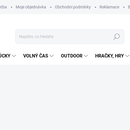
atba
Moje objednávka
Obchodní podmínky
Reklamace
B
Hledat
ŮCKY
VOLNÝ ČAS
OUTDOOR
HRAČKY, HRY