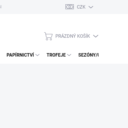
CZK
log
PRÁZDNÝ KOŠÍK
NÁKUPNÍ
KOŠÍK
PAPÍRNICTVÍ
TROFEJE
SEZÓNY/UDÁLOSTI