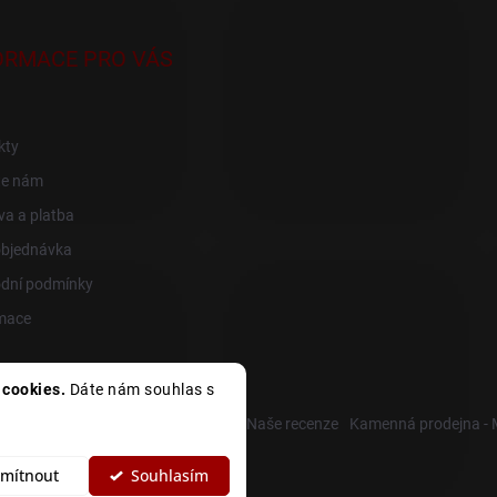
ORMACE PRO VÁS
kty
te nám
a a platba
objednávka
dní podmínky
mace
cookies.
Dáte nám souhlas s
R
Heureka recenze
Zboží recenze
Naše recenze
Kamenná prodejna -
mítnout
Souhlasím