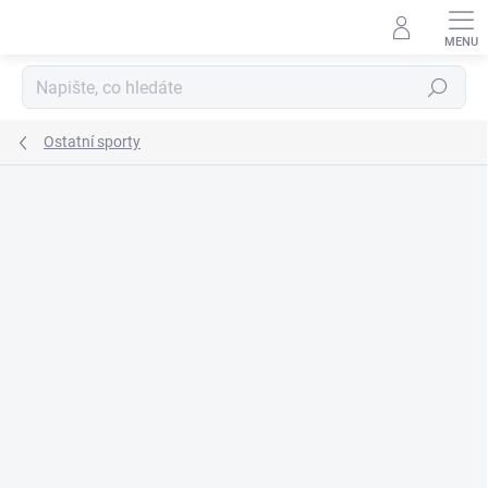
Přejít
na
obsah
Hledat
Ostatní sporty