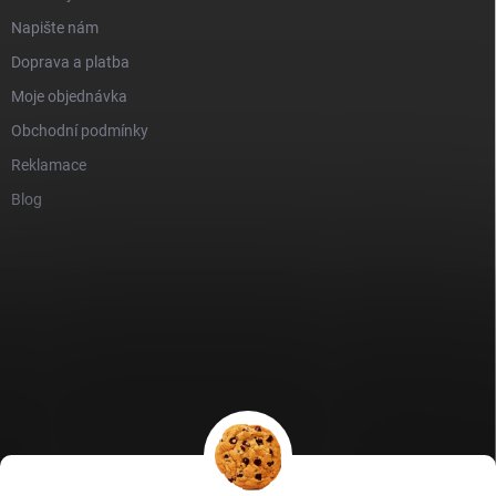
Napište nám
Doprava a platba
Moje objednávka
Obchodní podmínky
Reklamace
Blog
GDPR
Heureka recenze
Zboží recenze
Naše recenze