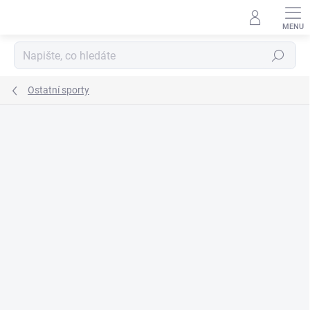
Přejít
na
obsah
Hledat
Ostatní sporty