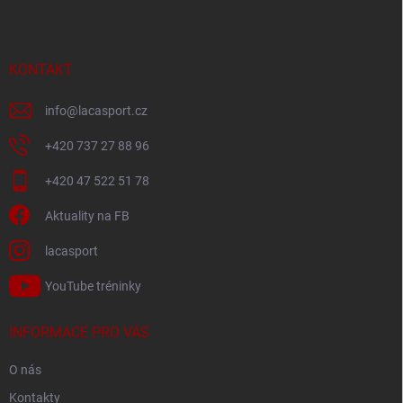
p
a
t
í
KONTAKT
info
@
lacasport.cz
+420 737 27 88 96
+420 47 522 51 78
Aktuality na FB
lacasport
YouTube tréninky
INFORMACE PRO VÁS
O nás
Kontakty