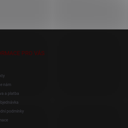
ORMACE PRO VÁS
kty
te nám
a a platba
objednávka
dní podmínky
mace