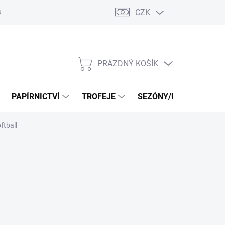
CZK
log
PRÁZDNÝ KOŠÍK
NÁKUPNÍ
KOŠÍK
PAPÍRNICTVÍ
TROFEJE
SEZÓNY/UDÁLOSTI
ftball