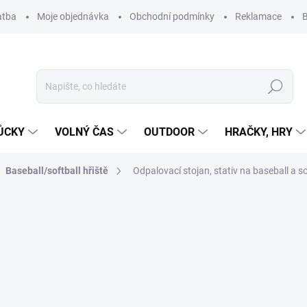
atba
Moje objednávka
Obchodní podmínky
Reklamace
B
Hledat
ŮCKY
VOLNÝ ČAS
OUTDOOR
HRAČKY, HRY
Baseball/softball hřiště
Odpalovací stojan, stativ na baseball a so