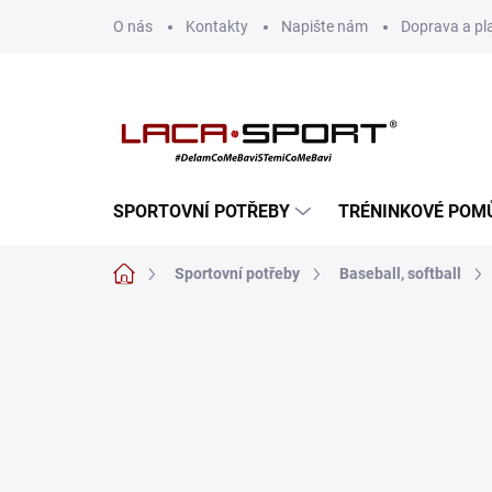
Přejít
O nás
Kontakty
Napište nám
Doprava a pl
na
obsah
SPORTOVNÍ POTŘEBY
TRÉNINKOVÉ POM
Domů
Sportovní potřeby
Baseball, softball