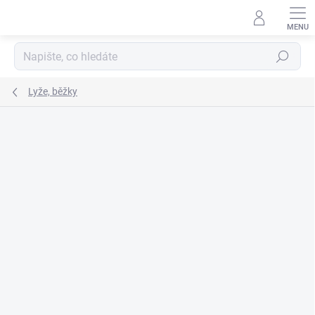
Přejít
na
obsah
Hledat
Lyže, běžky