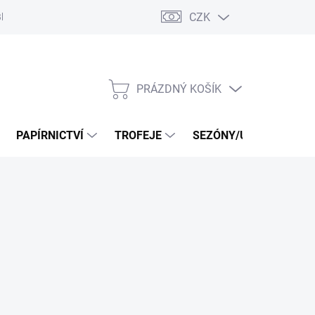
CZK
log
PRÁZDNÝ KOŠÍK
NÁKUPNÍ
KOŠÍK
PAPÍRNICTVÍ
TROFEJE
SEZÓNY/UDÁLOSTI