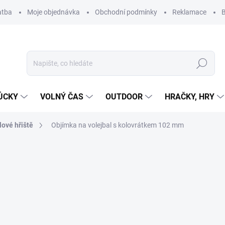
atba
Moje objednávka
Obchodní podmínky
Reklamace
B
Hledat
ŮCKY
VOLNÝ ČAS
OUTDOOR
HRAČKY, HRY
lové hřiště
Objímka na volejbal s kolovrátkem 102 mm