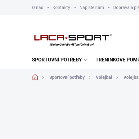
Přejít
O nás
Kontakty
Napište nám
Doprava a pl
na
obsah
SPORTOVNÍ POTŘEBY
TRÉNINKOVÉ POM
Domů
Sportovní potřeby
Volejbal
Volejba