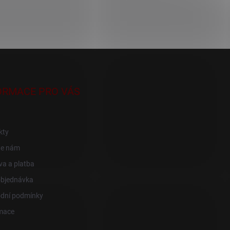
ORMACE PRO VÁS
kty
te nám
a a platba
objednávka
dní podmínky
mace