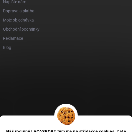
Napište nám
Doprava a platba
Moje objednávka
Obchodní podmínky
Reklamace
Blog
GDPR
Heureka recenze
Zboží recenze
Naše recenze
Náš rodinný LACASPORT tým má na střídačce cookies.
Dáte