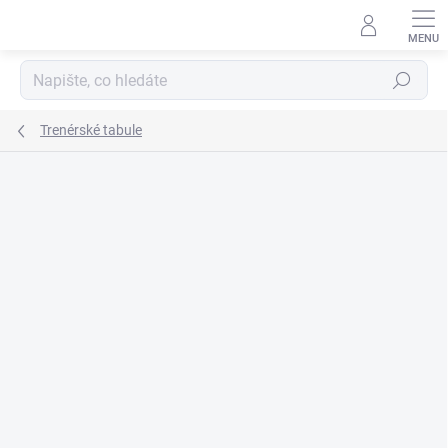
Přejít
na
obsah
Hledat
Trenérské tabule