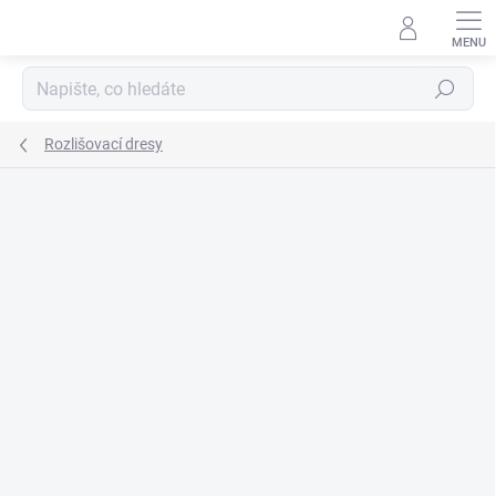
Přejít
na
obsah
Hledat
Rozlišovací dresy