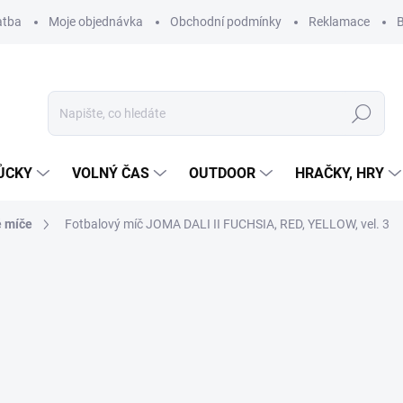
atba
Moje objednávka
Obchodní podmínky
Reklamace
B
Hledat
ŮCKY
VOLNÝ ČAS
OUTDOOR
HRAČKY, HRY
é míče
Fotbalový míč JOMA DALI II FUCHSIA, RED, YELLOW, vel. 3