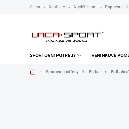
Přejít
O nás
Kontakty
Napište nám
Doprava a pl
na
obsah
SPORTOVNÍ POTŘEBY
TRÉNINKOVÉ POM
Domů
Sportovní potřeby
Fotbal
Fotbalov