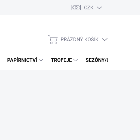
CZK
log
PRÁZDNÝ KOŠÍK
NÁKUPNÍ
KOŠÍK
PAPÍRNICTVÍ
TROFEJE
SEZÓNY/UDÁLOSTI