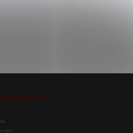
ORMACE PRO VÁS
kty
te nám