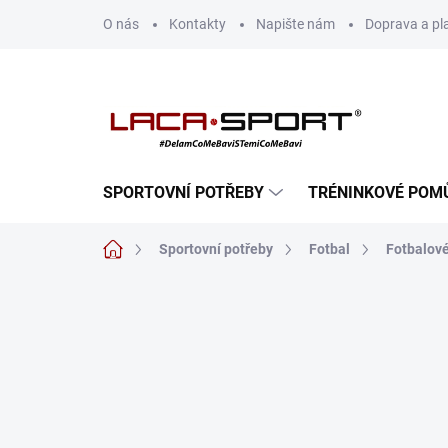
Přejít
O nás
Kontakty
Napište nám
Doprava a pl
na
obsah
SPORTOVNÍ POTŘEBY
TRÉNINKOVÉ POM
Domů
Sportovní potřeby
Fotbal
Fotbalové