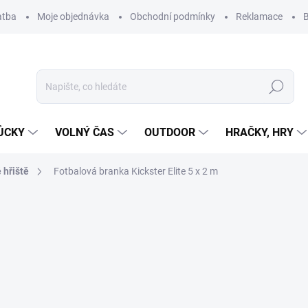
atba
Moje objednávka
Obchodní podmínky
Reklamace
B
Hledat
ŮCKY
VOLNÝ ČAS
OUTDOOR
HRAČKY, HRY
 hřiště
Fotbalová branka Kickster Elite 5 x 2 m