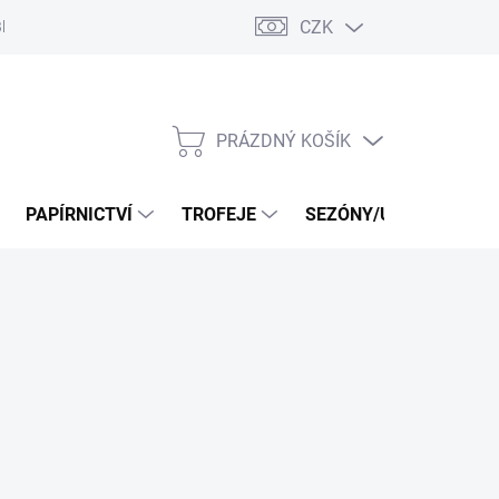
CZK
log
PRÁZDNÝ KOŠÍK
NÁKUPNÍ
KOŠÍK
PAPÍRNICTVÍ
TROFEJE
SEZÓNY/UDÁLOSTI