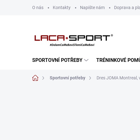
Přejít
O nás
Kontakty
Napište nám
Doprava a pl
na
obsah
SPORTOVNÍ POTŘEBY
TRÉNINKOVÉ POM
Domů
Sportovní potřeby
Dres JOMA Montreal, v