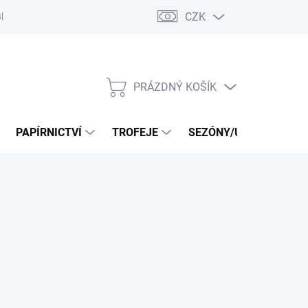
CZK
log
PRÁZDNÝ KOŠÍK
NÁKUPNÍ
KOŠÍK
PAPÍRNICTVÍ
TROFEJE
SEZÓNY/UDÁLOSTI