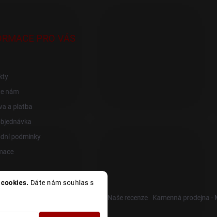
ORMACE PRO VÁS
kty
te nám
a a platba
objednávka
dní podmínky
mace
cookies.
Dáte nám souhlas s
R
Heureka recenze
Zboží recenze
Naše recenze
Kamenná prodejna -