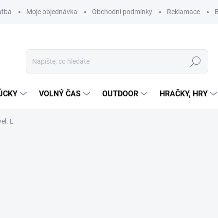
atba
Moje objednávka
Obchodní podmínky
Reklamace
B
Hledat
ŮCKY
VOLNÝ ČAS
OUTDOOR
HRAČKY, HRY
el. L