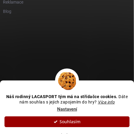
Reklamace
Blog
GDPR
Heureka recenze
Zboží recenze
Naše recenze
Náš rodinný LACASPORT tým má na střídačce cookies.
Dáte
Kamenná prodejna - MAPA
nám souhlas s jejich zapojením do hry?
Více info
Nastavení
Souhlasím
Copyright 2026
LACASPORT
. Všechna práva vyhrazena.
Upravit nastavení
cookies