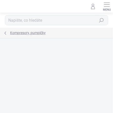
Přejít
na
obsah
Hledat
Kompresory, pumpičky