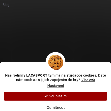
Blog
GDPR
Heureka recenze
Zboží recenze
Naše recenze
Náš rodinný LACASPORT tým má na střídačce cookies.
Dáte
Kamenná prodejna - MAPA
nám souhlas s jejich zapojením do hry?
Více info
Nastavení
Souhlasím
Copyright 2026
LACASPORT
. Všechna práva vyhrazena.
Upravit nastavení
cookies
Odmítnout
Vytvořil Shoptet