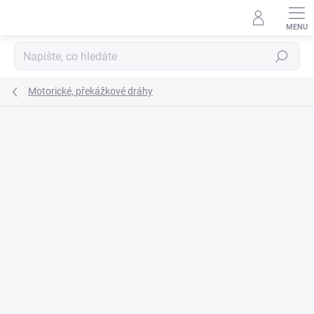
Přejít
na
obsah
Hledat
Motorické, překážkové dráhy