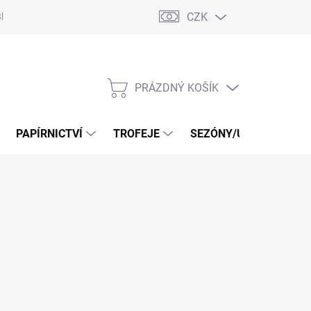
CZK
log
PRÁZDNÝ KOŠÍK
NÁKUPNÍ
KOŠÍK
PAPÍRNICTVÍ
TROFEJE
SEZÓNY/UDÁLOSTI