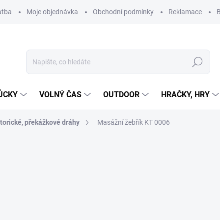
atba
Moje objednávka
Obchodní podmínky
Reklamace
B
Hledat
ŮCKY
VOLNÝ ČAS
OUTDOOR
HRAČKY, HRY
torické, překážkové dráhy
Masážní žebřík KT 0006