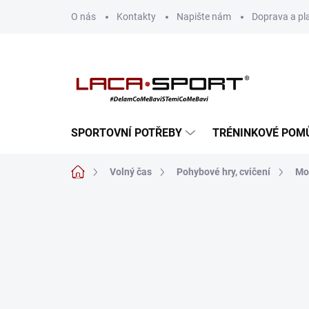
Přejít
O nás
Kontakty
Napište nám
Doprava a pl
na
obsah
SPORTOVNÍ POTŘEBY
TRÉNINKOVÉ POM
Domů
Volný čas
Pohybové hry, cvičení
Mo