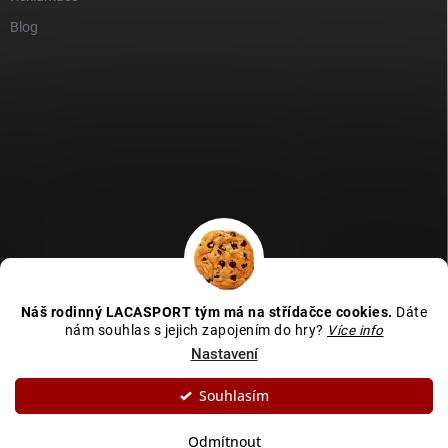
Blog
GDPR
Heureka recenze
Zboží recenze
Naše recenze
Náš rodinný LACASPORT tým má na střídačce cookies.
Dáte
Kamenná prodejna - MAPA
nám souhlas s jejich zapojením do hry?
Více info
Nastavení
Souhlasím
Copyright 2026
LACASPORT
. Všechna práva vyhrazena.
Upravit nastavení
cookies
Odmítnout
Vytvořil Shoptet