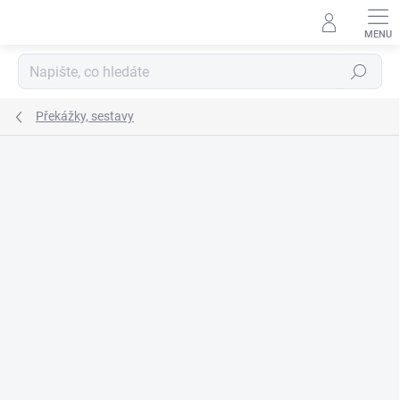
Přejít
na
obsah
Hledat
Překážky, sestavy