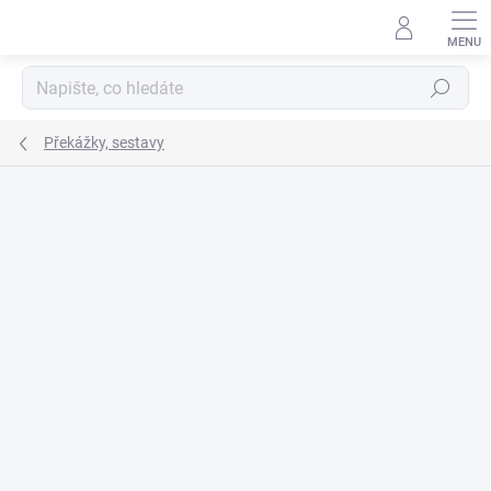
Přejít
na
obsah
Hledat
Překážky, sestavy