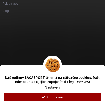
Reklamace
Blog
GDPR
Heureka recenze
Zboží recenze
Naše recenze
Náš rodinný LACASPORT tým má na střídačce cookies.
Dáte
Kamenná prodejna - MAPA
nám souhlas s jejich zapojením do hry?
Více info
Nastavení
Souhlasím
Copyright 2026
LACASPORT
. Všechna práva vyhrazena.
Upravit nastavení
cookies