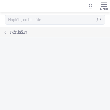
Přejít
na
obsah
Hledat
Lyže, běžky