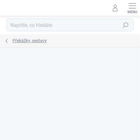
Přejít
na
obsah
Hledat
Překážky, sestavy