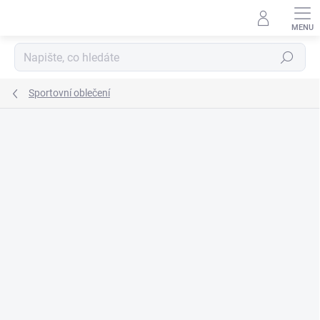
Přejít
na
obsah
Hledat
Sportovní oblečení