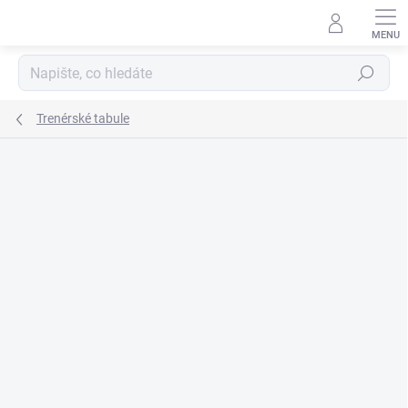
Přejít
na
obsah
Hledat
Trenérské tabule