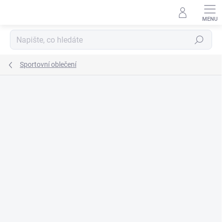
Přejít
na
obsah
Hledat
Sportovní oblečení