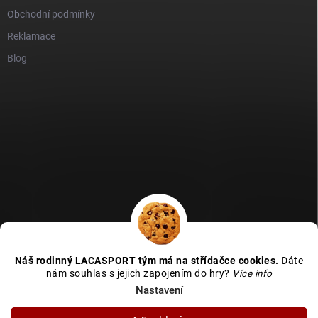
Obchodní podmínky
Reklamace
Blog
GDPR
Heureka recenze
Zboží recenze
Naše recenze
Náš rodinný LACASPORT tým má na střídačce cookies.
Dáte
Kamenná prodejna - MAPA
nám souhlas s jejich zapojením do hry?
Více info
Nastavení