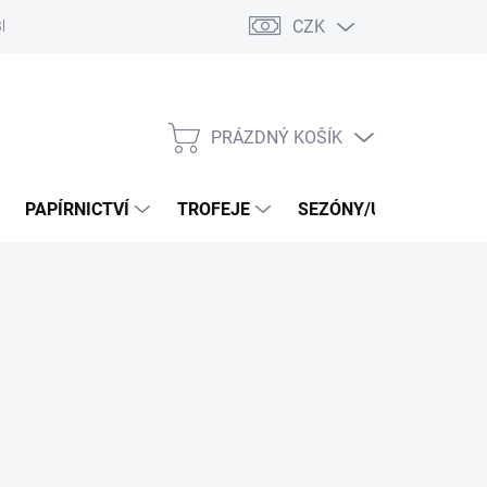
CZK
log
PRÁZDNÝ KOŠÍK
NÁKUPNÍ
KOŠÍK
PAPÍRNICTVÍ
TROFEJE
SEZÓNY/UDÁLOSTI