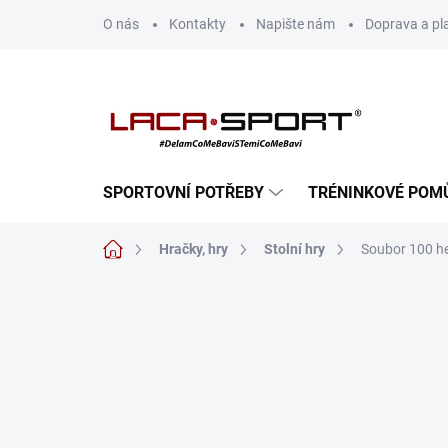
Přejít
O nás
Kontakty
Napište nám
Doprava a pl
na
obsah
SPORTOVNÍ POTŘEBY
TRÉNINKOVÉ POM
Domů
Hračky, hry
Stolní hry
Soubor 100 h