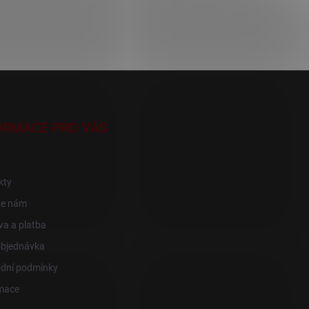
ORMACE PRO VÁS
kty
te nám
a a platba
objednávka
dní podmínky
mace