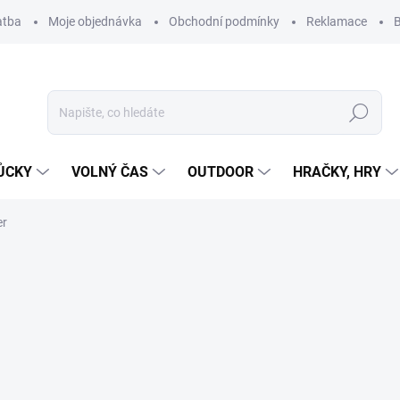
atba
Moje objednávka
Obchodní podmínky
Reklamace
B
Hledat
ŮCKY
VOLNÝ ČAS
OUTDOOR
HRAČKY, HRY
er