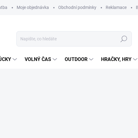
atba
Moje objednávka
Obchodní podmínky
Reklamace
B
Hledat
ŮCKY
VOLNÝ ČAS
OUTDOOR
HRAČKY, HRY