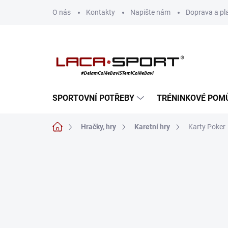
Přejít
O nás
Kontakty
Napište nám
Doprava a pl
na
obsah
SPORTOVNÍ POTŘEBY
TRÉNINKOVÉ POM
Domů
Hračky, hry
Karetní hry
Karty Poker