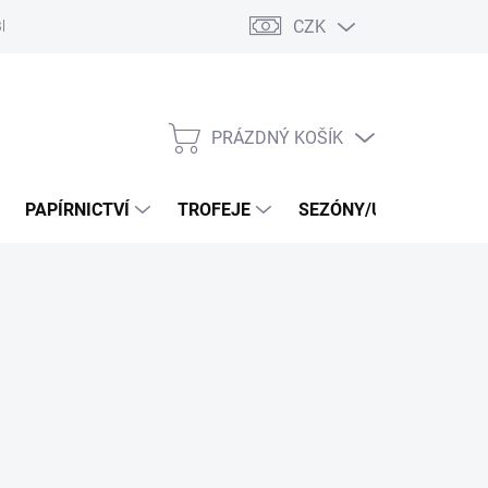
CZK
log
PRÁZDNÝ KOŠÍK
NÁKUPNÍ
KOŠÍK
PAPÍRNICTVÍ
TROFEJE
SEZÓNY/UDÁLOSTI