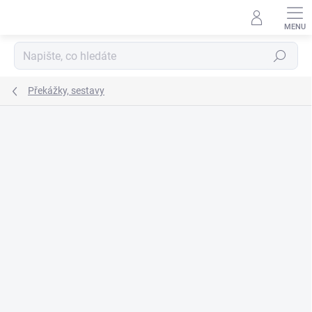
Přejít
na
obsah
Hledat
Překážky, sestavy