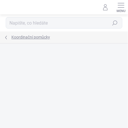
Přejít
na
obsah
Hledat
Koordinační pomůcky