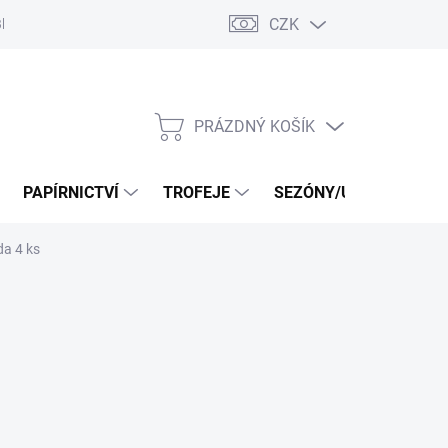
CZK
log
PRÁZDNÝ KOŠÍK
NÁKUPNÍ
KOŠÍK
PAPÍRNICTVÍ
TROFEJE
SEZÓNY/UDÁLOSTI
a 4 ks