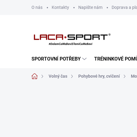
Přejít
O nás
Kontakty
Napište nám
Doprava a pl
na
obsah
SPORTOVNÍ POTŘEBY
TRÉNINKOVÉ POM
Domů
Volný čas
Pohybové hry, cvičení
Mo