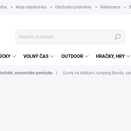
atba
Moje objednávka
Obchodní podmínky
Reklamace
B
Hledat
ŮCKY
VOLNÝ ČAS
OUTDOOR
HRAČKY, HRY
torické, senzorické pomůcky
Gumy na skákání Jumping Bands, sad