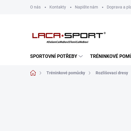
Přejít
O nás
Kontakty
Napište nám
Doprava a pl
na
obsah
SPORTOVNÍ POTŘEBY
TRÉNINKOVÉ POM
Domů
Tréninkové pomůcky
Rozlišovací dresy