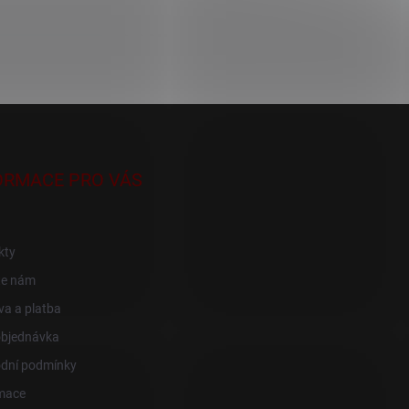
ORMACE PRO VÁS
kty
te nám
a a platba
objednávka
dní podmínky
mace