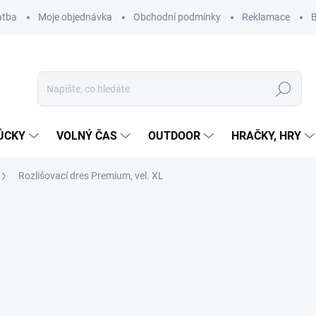
atba
Moje objednávka
Obchodní podmínky
Reklamace
B
Hledat
ŮCKY
VOLNÝ ČAS
OUTDOOR
HRAČKY, HRY
Rozlišovací dres Premium, vel. XL