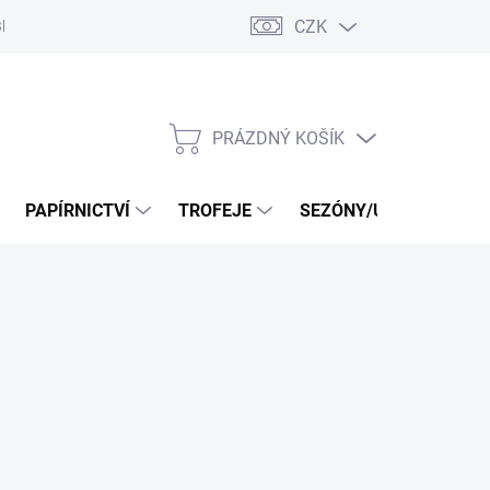
CZK
log
PRÁZDNÝ KOŠÍK
NÁKUPNÍ
KOŠÍK
PAPÍRNICTVÍ
TROFEJE
SEZÓNY/UDÁLOSTI