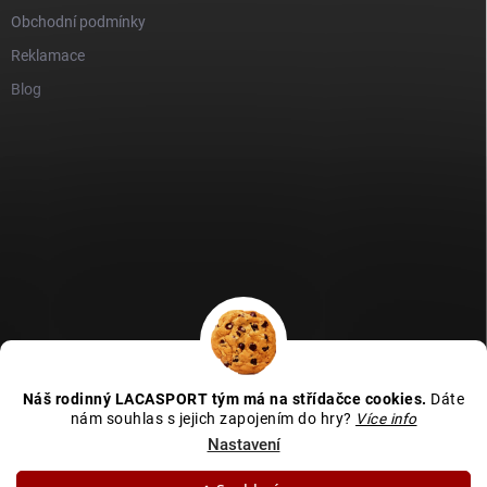
Obchodní podmínky
Reklamace
Blog
GDPR
Heureka recenze
Zboží recenze
Naše recenze
Náš rodinný LACASPORT tým má na střídačce cookies.
Dáte
Kamenná prodejna - MAPA
nám souhlas s jejich zapojením do hry?
Více info
Nastavení