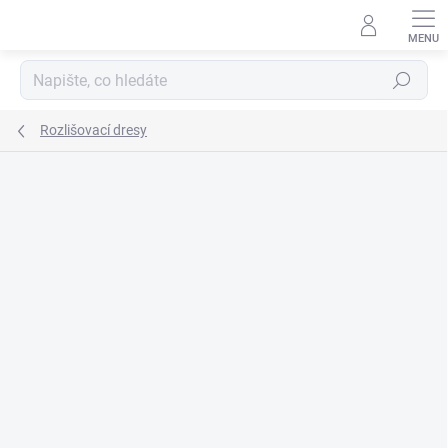
Přejít
na
obsah
Hledat
Rozlišovací dresy