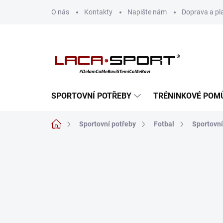
Přejít
O nás
Kontakty
Napište nám
Doprava a pl
na
obsah
SPORTOVNÍ POTŘEBY
TRÉNINKOVÉ POM
Domů
Sportovní potřeby
Fotbal
Sportovní