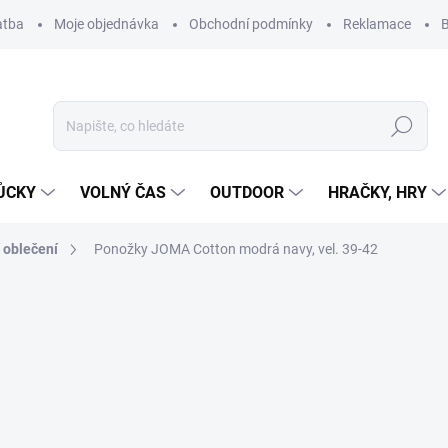
atba
Moje objednávka
Obchodní podmínky
Reklamace
B
Hledat
ŮCKY
VOLNÝ ČAS
OUTDOOR
HRAČKY, HRY
 oblečení
Ponožky JOMA Cotton modrá navy, vel. 39-42