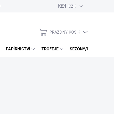
CZK
log
PRÁZDNÝ KOŠÍK
NÁKUPNÍ
KOŠÍK
PAPÍRNICTVÍ
TROFEJE
SEZÓNY/UDÁLOSTI