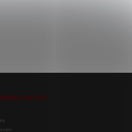
ORMACE PRO VÁS
kty
te nám