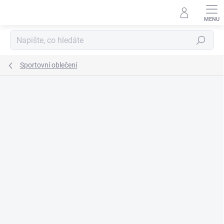
Přejít
na
obsah
Hledat
Sportovní oblečení