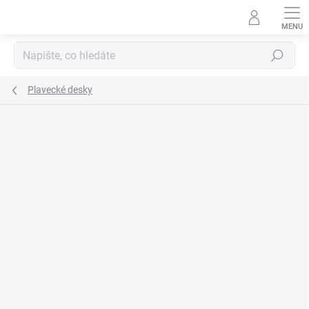
Přejít
na
obsah
Hledat
Plavecké desky