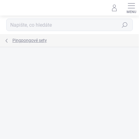
Přejít
na
obsah
Hledat
Pingpongové sety