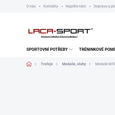
Přejít
O nás
Kontakty
Napište nám
Doprava a pl
na
obsah
SPORTOVNÍ POTŘEBY
TRÉNINKOVÉ POM
Domů
Trofeje
Medaile, stuhy
Medaile M3