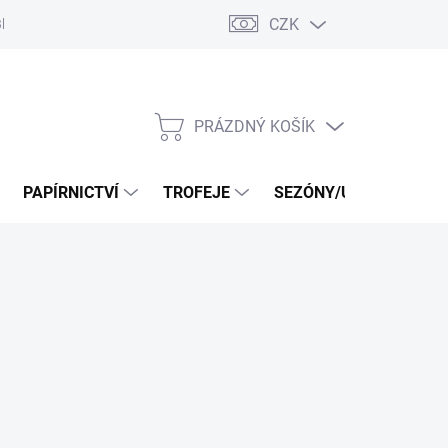
CZK
log
PRÁZDNÝ KOŠÍK
NÁKUPNÍ
KOŠÍK
PAPÍRNICTVÍ
TROFEJE
SEZÓNY/UDÁLOSTI