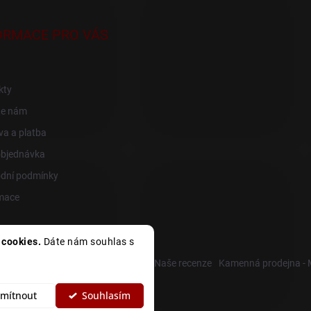
ORMACE PRO VÁS
kty
te nám
a a platba
objednávka
dní podmínky
mace
cookies.
Dáte nám souhlas s
R
Heureka recenze
Zboží recenze
Naše recenze
Kamenná prodejna -
mítnout
Souhlasím