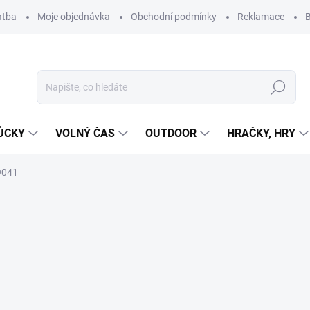
atba
Moje objednávka
Obchodní podmínky
Reklamace
B
Hledat
ŮCKY
VOLNÝ ČAS
OUTDOOR
HRAČKY, HRY
9041