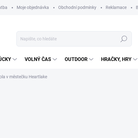
atba
Moje objednávka
Obchodní podmínky
Reklamace
B
Hledat
ŮCKY
VOLNÝ ČAS
OUTDOOR
HRAČKY, HRY
ola v městečku Heartlake