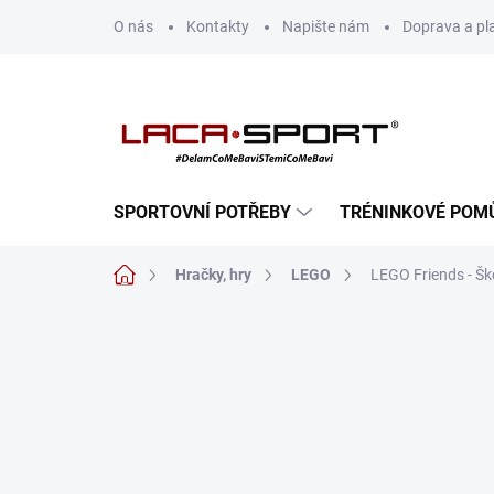
Přejít
O nás
Kontakty
Napište nám
Doprava a pl
na
obsah
SPORTOVNÍ POTŘEBY
TRÉNINKOVÉ POM
Domů
Hračky, hry
LEGO
LEGO Friends - Šk