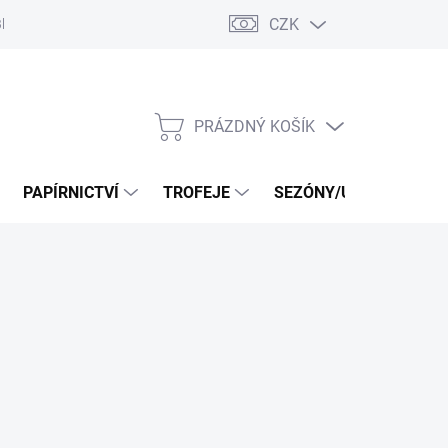
CZK
log
PRÁZDNÝ KOŠÍK
NÁKUPNÍ
KOŠÍK
PAPÍRNICTVÍ
TROFEJE
SEZÓNY/UDÁLOSTI