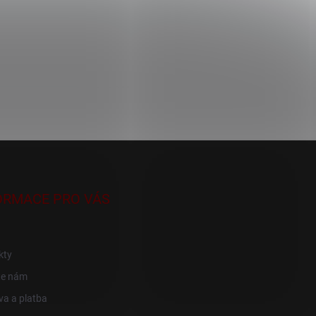
ORMACE PRO VÁS
kty
te nám
a a platba