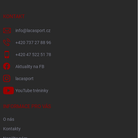
a
t
í
KONTAKT
info
@
lacasport.cz
+420 737 27 88 96
+420 47 522 51 78
Aktuality na FB
lacasport
YouTube tréninky
INFORMACE PRO VÁS
O nás
Kontakty