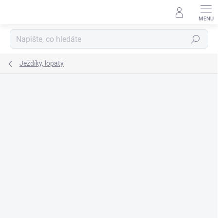
Přejít
na
obsah
Hledat
Ježdíky, lopaty