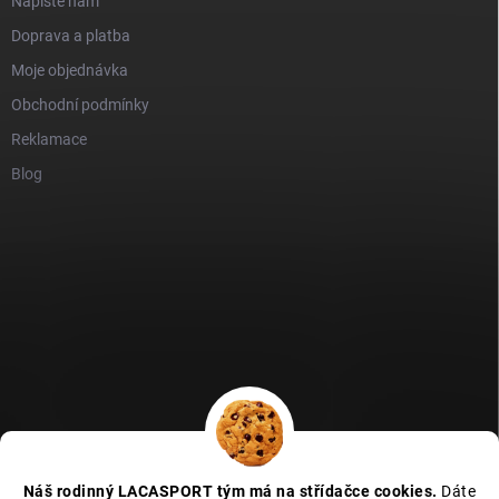
Napište nám
Doprava a platba
Moje objednávka
Obchodní podmínky
Reklamace
Blog
GDPR
Heureka recenze
Zboží recenze
Naše recenze
Náš rodinný LACASPORT tým má na střídačce cookies.
Dáte