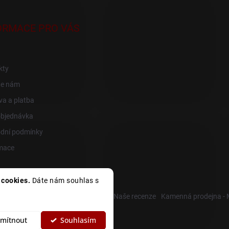
ORMACE PRO VÁS
kty
te nám
a a platba
objednávka
dní podmínky
mace
cookies.
Dáte nám souhlas s
R
Heureka recenze
Zboží recenze
Naše recenze
Kamenná prodejna -
mítnout
Souhlasím