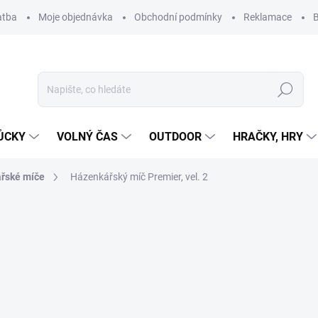
atba
Moje objednávka
Obchodní podmínky
Reklamace
B
Hledat
ŮCKY
VOLNÝ ČAS
OUTDOOR
HRAČKY, HRY
řské míče
Házenkářský míč Premier, vel. 2