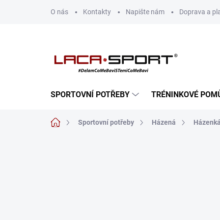
Přejít
O nás
Kontakty
Napište nám
Doprava a pl
na
obsah
SPORTOVNÍ POTŘEBY
TRÉNINKOVÉ POM
Domů
Sportovní potřeby
Házená
Házenká