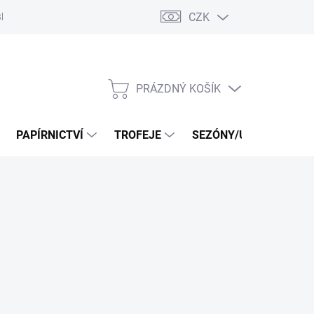
CZK
log
PRÁZDNÝ KOŠÍK
NÁKUPNÍ
KOŠÍK
PAPÍRNICTVÍ
TROFEJE
SEZÓNY/UDÁLOSTI