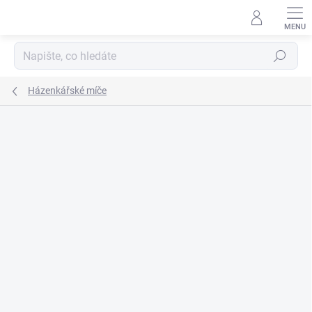
Přejít
na
obsah
Hledat
Házenkářské míče