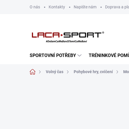
Přejít
O nás
Kontakty
Napište nám
Doprava a pl
na
obsah
SPORTOVNÍ POTŘEBY
TRÉNINKOVÉ POM
Domů
Volný čas
Pohybové hry, cvičení
Mo