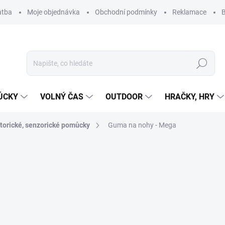
atba
Moje objednávka
Obchodní podmínky
Reklamace
B
Hledat
ŮCKY
VOLNÝ ČAS
OUTDOOR
HRAČKY, HRY
torické, senzorické pomůcky
Guma na nohy - Mega