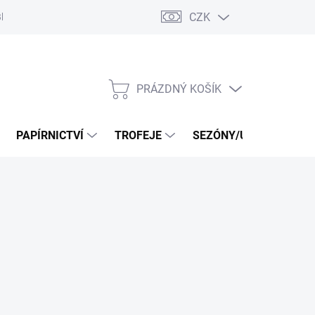
CZK
log
PRÁZDNÝ KOŠÍK
NÁKUPNÍ
KOŠÍK
PAPÍRNICTVÍ
TROFEJE
SEZÓNY/UDÁLOSTI