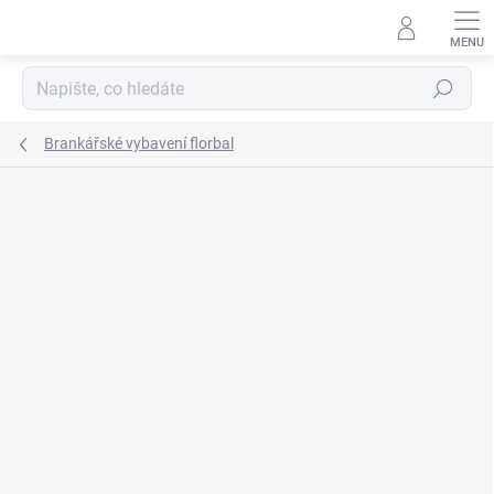
Přejít
na
obsah
Hledat
Brankářské vybavení florbal