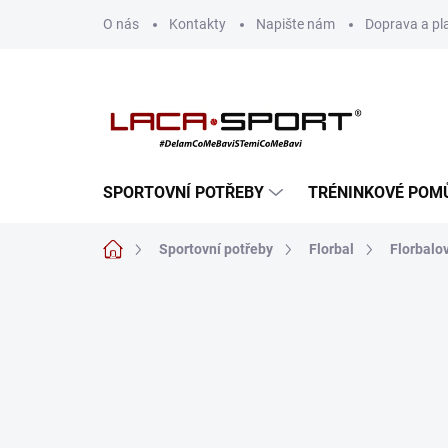
Přejít
O nás
Kontakty
Napište nám
Doprava a pl
na
obsah
SPORTOVNÍ POTŘEBY
TRÉNINKOVÉ POM
Domů
Sportovní potřeby
Florbal
Florbalov