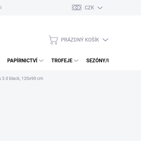
CZK
log
PRÁZDNÝ KOŠÍK
NÁKUPNÍ
KOŠÍK
PAPÍRNICTVÍ
TROFEJE
SEZÓNY/UDÁLOSTI
 3.0 black, 120x90 cm