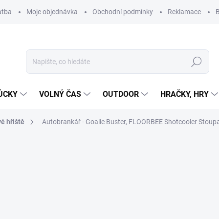
atba
Moje objednávka
Obchodní podmínky
Reklamace
B
Hledat
ŮCKY
VOLNÝ ČAS
OUTDOOR
HRAČKY, HRY
é hřiště
Autobrankář - Goalie Buster, FLOORBEE Shotcooler Stoupa