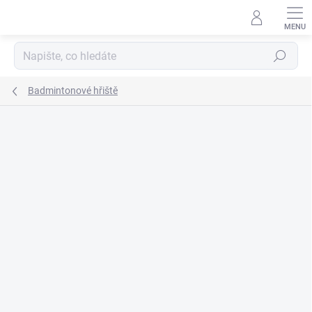
Přejít
na
obsah
Hledat
Badmintonové hřiště