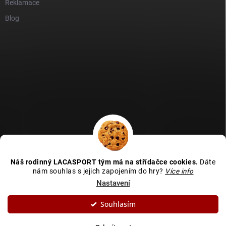
Reklamace
Blog
GDPR
Heureka recenze
Zboží recenze
Naše recenze
Náš rodinný LACASPORT tým má na střídačce cookies.
Dáte
Kamenná prodejna - MAPA
nám souhlas s jejich zapojením do hry?
Více info
Nastavení
Souhlasím
Copyright 2026
LACASPORT
. Všechna práva vyhrazena.
Upravit nastavení
cookies