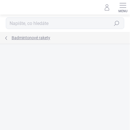
Přejít
na
obsah
Hledat
Badmintonové rakety