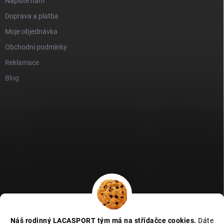
Napište nám
Doprava a platba
Moje objednávka
Obchodní podmínky
Reklamace
Blog
GDPR
Heureka recenze
Zboží recenze
Naše recenze
Náš rodinný LACASPORT tým má na střídačce cookies.
Dáte