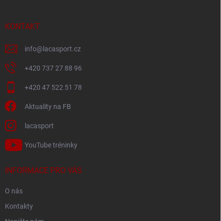
a
t
í
KONTAKT
info
@
lacasport.cz
+420 737 27 88 96
+420 47 522 51 78
Aktuality na FB
lacasport
YouTube tréninky
INFORMACE PRO VÁS
O nás
Kontakty