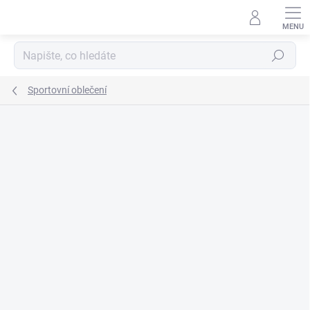
Přejít
na
obsah
Hledat
Sportovní oblečení