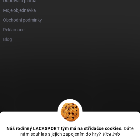
Doprava a platba
Moje objednávka
Obchodní podmínky
Reklamace
Blog
GDPR
Heureka recenze
Zboží recenze
Naše recenze
Náš rodinný LACASPORT tým má na střídačce cookies.
Dáte
Kamenná prodejna - MAPA
nám souhlas s jejich zapojením do hry?
Více info