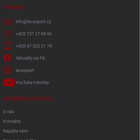
t
í
KONTAKT
info
@
lacasport.cz
+420 737 27 88 96
+420 47 522 51 78
Aktuality na FB
lacasport
YouTube tréninky
INFORMACE PRO VÁS
O nás
Kontakty
Napište nám