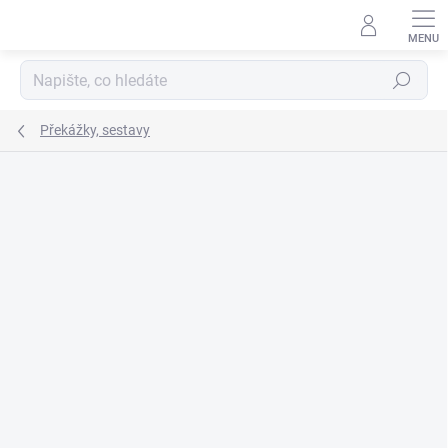
Přejít
na
obsah
Hledat
Překážky, sestavy