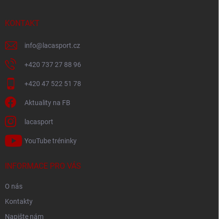
a
t
í
KONTAKT
info
@
lacasport.cz
+420 737 27 88 96
+420 47 522 51 78
Aktuality na FB
lacasport
YouTube tréninky
INFORMACE PRO VÁS
O nás
Kontakty
Napište nám