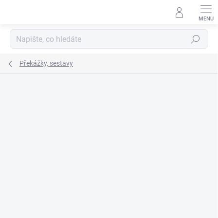
Přejít
na
obsah
Hledat
Překážky, sestavy