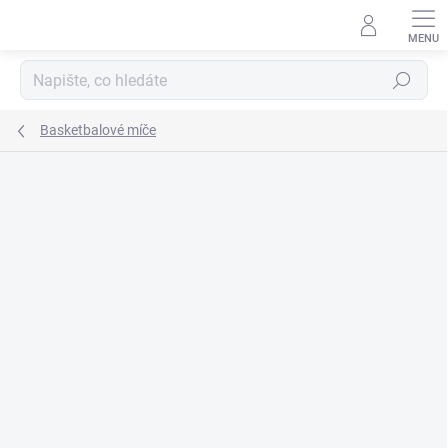
Přejít
na
obsah
Hledat
Basketbalové míče