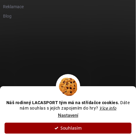
Reklamace
Blog
GDPR
Heureka recenze
Zboží recenze
Naše recenze
Náš rodinný LACASPORT tým má na střídačce cookies.
Dáte
Kamenná prodejna - MAPA
nám souhlas s jejich zapojením do hry?
Více info
Nastavení
Souhlasím
Copyright 2026
LACASPORT
. Všechna práva vyhrazena.
Upravit nastavení
cookies