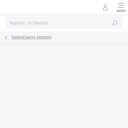
Přejít
na
obsah
Hledat
Vodové barvy, tempery